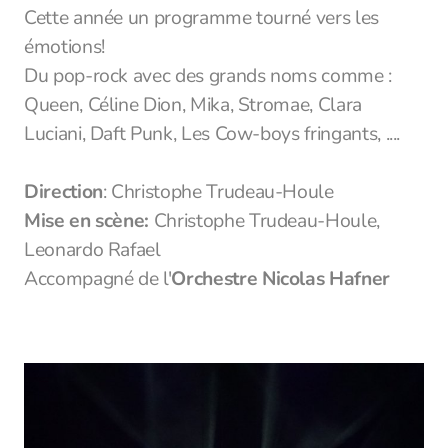
Cette année un programme tourné vers les
émotions!
Du pop-rock avec des grands noms comme :
Queen, Céline Dion, Mika, Stromae, Clara
Luciani, Daft Punk, Les Cow-boys fringants, ....
Direction
: Christophe Trudeau-Houle
Mise en scène:
Christophe Trudeau-Houle,
Leonardo Rafael
Accompagné de l'
Orchestre Nicolas Hafner